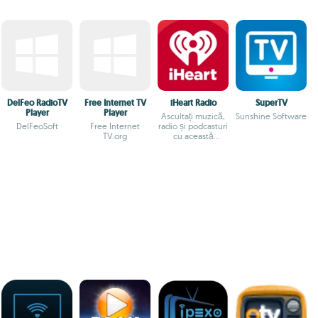
DelFeo RadioTV
Free Internet TV
iHeart Radio
SuperTV
Player
Player
Ascultați muzică,
Sunshine Software
DelFeoSoft
Free Internet
radio și podcasturi
TV.org
cu această
aplicație