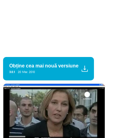
Obține cea mai nouă versiune
3.0.1
20 Mar. 2010