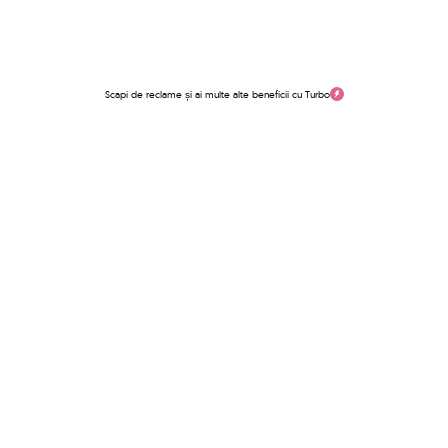
Scapi de reclame și ai multe alte beneficii cu Turbo