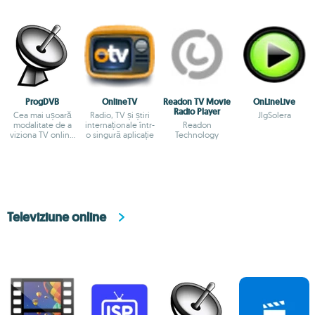
ProgDVB
OnlineTV
Readon TV Movie
OnLineLive
Radio Player
Cea mai ușoară
Radio, TV și știri
JlgSolera
modalitate de a
internaționale într-
Readon
viziona TV online
o singură aplicație
Technology
pe PC
Televiziune online