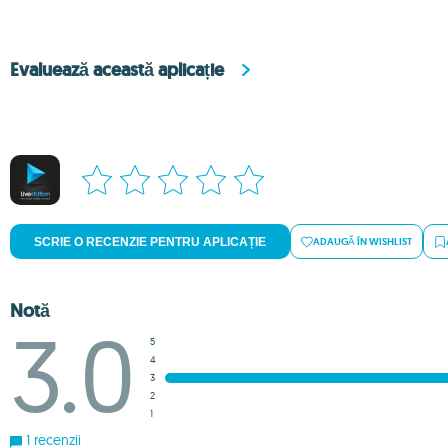
Evaluează această aplicație
SCRIE O RECENZIE PENTRU APLICAȚIE
ADAUGĂ ÎN WISHLIST
Notă
3.0
5
4
3
2
1
1 recenzii