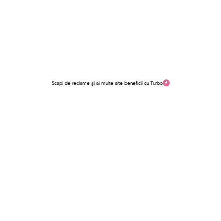
Scapi de reclame și ai multe alte beneficii cu Turbo