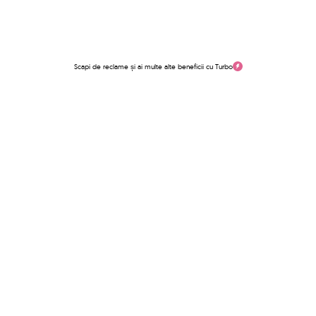
Scapi de reclame și ai multe alte beneficii cu Turbo