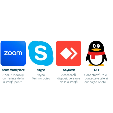
Zoom Workplace
Skype
AnyDesk
QQ
Apeluri video și
Skype
Accesează
Conectează-te cu
conferințe de la
Technologies
dispozitivele tale
contactele tale și
distanță pentru
de la distanță
cunoaște prieteni
Mac
noi