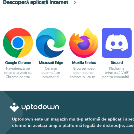
Descoperă aplicații Internet
Google Chrome
Microsoft Edge
Mozilla Firefox
Discord
Navighează pe
Cel mai
Browser web
Platforma
orice site web cu
cuprinzător
open-source,
principală VoIP
Chrome pentru
browser al
compatibil cu mai
pentru comunități
Mac
Microsoft
multe platforme.
online
Uptodown este un magazin multi-platformă de aplicații special
oferind în același timp o platformă legală de distribuție, acc