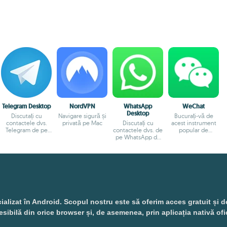
Telegram Desktop
NordVPN
WhatsApp
WeChat
Desktop
Discutați cu
Navigare sigură și
Bucurați-vă de
contactele dvs.
privată pe Mac
Discutați cu
acest instrument
Telegram de pe
contactele dvs. de
popular de
Mac
pe WhatsApp de
mesagerie pe
pe Mac
Mac-ul dvs
izat în Android. Scopul nostru este să oferim acces gratuit și desch
esibilă din orice browser și, de asemenea, prin aplicația nativă ofi