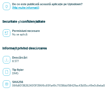
De ce este publicată această aplicație pe Uptodown?
(Mai multe informatii)
Securitate și confidențialitate
Permisiuni necesare
Nu se aplică
Informații privind descărcarea
Descărcări
8.577
Tip fișier
DMG
SHA256
06fb8013826240f3f1396f6c65f1a49c71038bb158429ac43b55cc49e0c8eba5