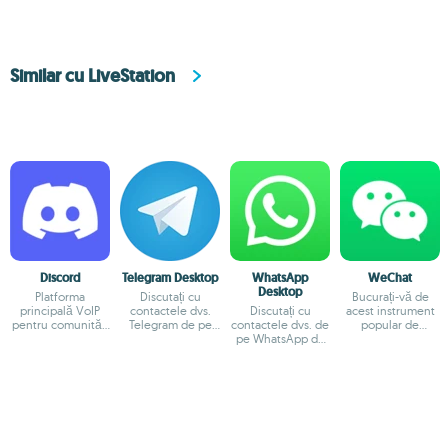
Similar cu LiveStation
Discord
Telegram Desktop
WhatsApp
WeChat
Desktop
Platforma
Discutați cu
Bucurați-vă de
principală VoIP
contactele dvs.
Discutați cu
acest instrument
pentru comunități
Telegram de pe
contactele dvs. de
popular de
online
Mac
pe WhatsApp de
mesagerie pe
pe Mac
Mac-ul dvs