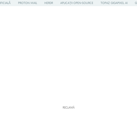
IFICIALĂ
PROTON MAIL
HERDR
APLICAȚII OPEN-SOURCE
TOPAZ GIGAPIXEL AI
G
RECLAMĂ