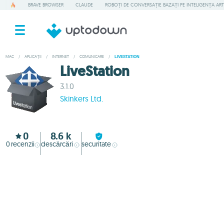
BRAVE BROWSER
CLAUDE
ROBOȚI DE CONVERSAȚIE BAZAȚI PE INTELIGENȚA ART
MAC
/
APLICAȚII
/
INTERNET
/
COMUNICARE
/
LIVESTATION
LiveStation
3.1.0
Skinkers Ltd.
0
8.6 k
0
recenzii
descărcări
securitate