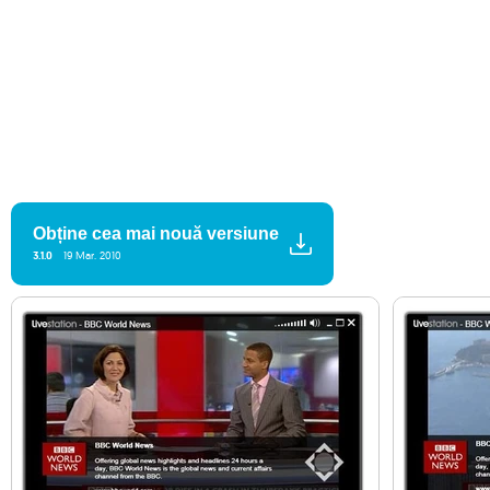
Obține cea mai nouă versiune
3.1.0
19 Mar. 2010